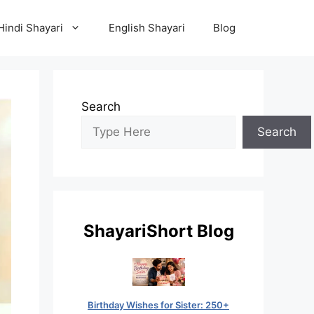
Hindi Shayari
English Shayari
Blog
Search
Search
ShayariShort Blog
Birthday Wishes for Sister: 250+