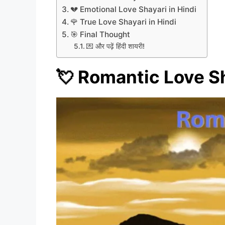
💔 Emotional Love Shayari in Hindi
🌹 True Love Shayari in Hindi
🎯 Final Thought
💌 और पढ़ें हिंदी शायरी!
💘 Romantic Love Sh